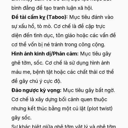
bình đẳng để tạo tranh luận xã hội.
Đề tài cấm kỵ (Taboo):
Mục tiêu đánh vào
sự xấu hổ, tò mò. Cơ chế là đề cập trực
diện đến tình dục, tôn giáo hoặc các vấn đề
cơ thể vốn bị né tránh trong công cộng.
Hình ảnh kinh dị/Phản cảm:
Mục tiêu gây
ghê tởm, sốc. Cơ chế là sử dụng hình ảnh
máu me, bệnh tật hoặc các chất thải cơ thể
để gây chú ý cực độ.
Đảo ngược kỳ vọng:
Mục tiêu gây bất ngờ.
Cơ chế là xây dựng bối cảnh quen thuộc
nhưng kết thúc bằng một cú lật (plot twist)
gây sốc.
Sự khác biệt giữa ghê tởm vật lý và ghê tởm