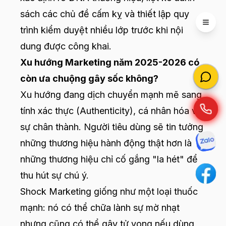
sách các chủ đề cấm kỵ và thiết lập quy
Open 
trình kiểm duyệt nhiều lớp trước khi nội
dung được công khai.
Xu hướng Marketing năm 2025-2026 có
còn ưa chuộng gây sốc không?
Xu hướng đang dịch chuyển mạnh mẽ sang
tính xác thực (Authenticity), cá nhân hóa và
sự chân thành. Người tiêu dùng sẽ tin tưởng
những thương hiệu hành động thật hơn là
những thương hiệu chỉ cố gắng "la hét" để
thu hút sự chú ý.
Shock Marketing giống như một loại thuốc
mạnh: nó có thể chữa lành sự mờ nhạt
nhưng cũng có thể gây tử vong nếu dùng