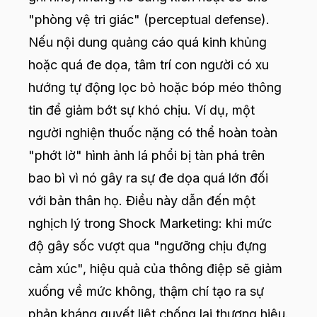
"phòng vệ tri giác" (perceptual defense).
Nếu nội dung quảng cáo quá kinh khủng
hoặc quá đe dọa, tâm trí con người có xu
hướng tự động lọc bỏ hoặc bóp méo thông
tin để giảm bớt sự khó chịu. Ví dụ, một
người nghiện thuốc nặng có thể hoàn toàn
"phớt lờ" hình ảnh lá phổi bị tàn phá trên
bao bì vì nó gây ra sự đe dọa quá lớn đối
với bản thân họ. Điều này dẫn đến một
nghịch lý trong Shock Marketing: khi mức
độ gây sốc vượt qua "ngưỡng chịu đựng
cảm xúc", hiệu quả của thông điệp sẽ giảm
xuống về mức không, thậm chí tạo ra sự
phản kháng quyết liệt chống lại thương hiệu.