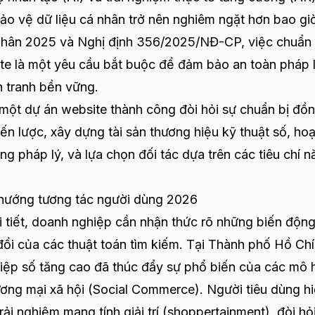
ảo vệ dữ liệu cá nhân trở nên nghiêm ngặt hơn bao gi
á nhân 2025 và Nghị định 356/2025/NĐ-CP, việc chuẩn 
site là một yêu cầu bắt buộc để đảm bảo an toàn pháp l
nh tranh bền vững.
y một dự án website thành công đòi hỏi sự chuẩn bị đồ
iến lược, xây dựng tài sản thương hiệu kỹ thuật số, ho
ng pháp lý, và lựa chọn đối tác dựa trên các tiêu chí 
u hướng tương tác người dùng 2026
i tiết, doanh nghiệp cần nhận thức rõ những biến độn
 đổi của các thuật toán tìm kiếm. Tại Thành phố Hồ Chí
hiệp số tăng cao đã thúc đẩy sự phổ biến của các mô 
ơng mại xã hội (Social Commerce). Người tiêu dùng h
rải nghiệm mang tính giải trí (shoppertainment), đòi hỏ