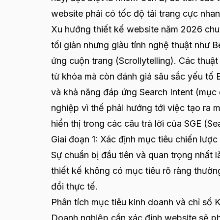
website phải có tốc độ tải trang cực nhan
Xu hướng thiết kế website năm 2026 chuy
tối giản nhưng giàu tính nghệ thuật như B
ứng cuộn trang (Scrollytelling). Các thuậ
từ khóa mà còn đánh giá sâu sắc yếu tố
và khả năng đáp ứng Search Intent (mục 
nghiệp vì thế phải hướng tới việc tạo ra 
hiển thị trong các câu trả lời của SGE (S
Giai đoạn 1: Xác định mục tiêu chiến lược 
Sự chuẩn bị đầu tiên và quan trọng nhất l
thiết kế không có mục tiêu rõ ràng thườn
đổi thực tế.
Phân tích mục tiêu kinh doanh và chỉ số K
Doanh nghiệp cần xác định website sẽ phụ