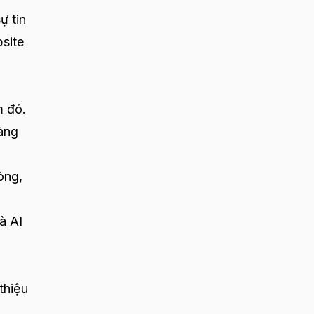
ự tin
bsite
m đó.
hàng
òng,
à AI
thiệu