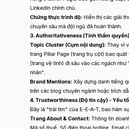
LinkedIn chính chủ.
Chứng thực trình độ:
Hiển thị các giải 
chuyên sâu mà đội ngũ đã hoàn thành.
3. Authoritativeness (Tính thẩm quyền)
Topic Cluster (Cụm nội dung):
Thay vì v
trang Pillar Page (trang trụ cột) bao quá
(trang vệ tinh) đi sâu vào các ngách như
nhân".
Brand Mentions:
Xây dựng danh tiếng qua
trên các blog chuyên ngành hoặc trích dẫ
4. Trustworthiness (Độ tin cậy) - Yếu t
Đây là "trái tim" của E-E-A-T, bao hàm s
Trang About & Contact:
Thông tin doanh
Mã số thuế, Số điện thoại hotline, Email c