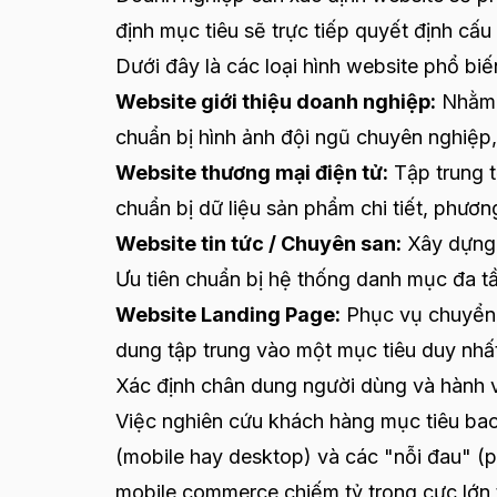
định mục tiêu sẽ trực tiếp quyết định cấu
Dưới đây là các loại hình website phổ biế
Website giới thiệu doanh nghiệp:
Nhằm g
chuẩn bị hình ảnh đội ngũ chuyên nghiệp, 
Website thương mại điện tử:
Tập trung t
chuẩn bị dữ liệu sản phẩm chi tiết, phươn
Website tin tức / Chuyên san:
Xây dựng u
Ưu tiên chuẩn bị hệ thống danh mục đa tần
Website Landing Page:
Phục vụ chuyển đ
dung tập trung vào một mục tiêu duy nhất, 
Xác định chân dung người dùng và hành v
Việc nghiên cứu khách hàng mục tiêu bao 
(mobile hay desktop) và các "nỗi đau" (p
mobile commerce chiếm tỷ trọng cực lớn t