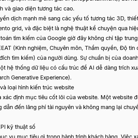
h và giao diện tương tác cao.
ển dịch mạnh mẽ sang các yếu tố tương tác 3D, thiế
ento grid, và đặc biệt là nghệ thuật kể chuyện qua hiệ
t toán tìm kiếm của Google giờ đây không chỉ tập trun
 EEAT (Kinh nghiệm, Chuyên môn, Thẩm quyền, Độ tin 
đích tìm kiếm) của người dùng. Sự chuẩn bị của doan
một hệ thống dữ liệu có cấu trúc để AI dễ dàng trích xu
earch Generative Experience).
và loại hình kiến trúc website
à xác định mục tiêu cốt lõi của website. Một website 
g dẫn đến lãng phí tài nguyên và không mang lại chuy
PI kỹ thuật số
c vụ mục tiêu gì trong hành trình khách hàng. Việc x