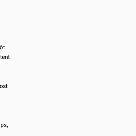
ột
tent
ost
aps,