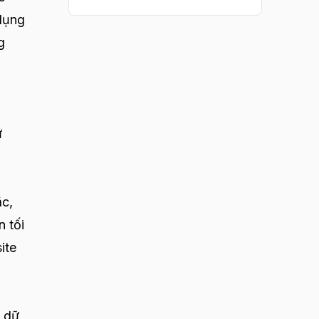
 dụng
g
ừ
ắc,
n tối
ite
o dữ