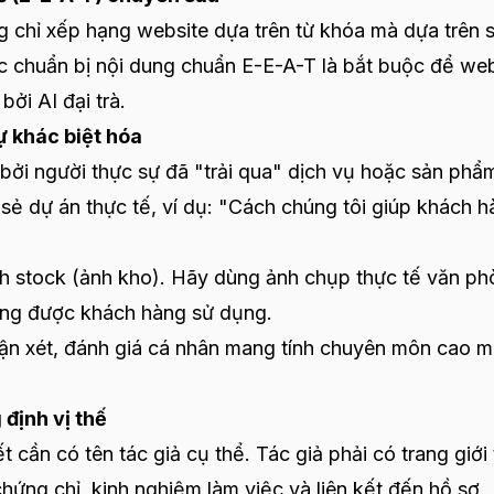
 chỉ xếp hạng website dựa trên từ khóa mà dựa trên s
iệc chuẩn bị nội dung chuẩn E-E-A-T là bắt buộc để we
ởi AI đại trà.
ự khác biệt hóa
bởi người thực sự đã "trải qua" dịch vụ hoặc sản phẩ
 sẻ dự án thực tế, ví dụ: "Cách chúng tôi giúp khách 
h stock (ảnh kho). Hãy dùng ảnh chụp thực tế văn ph
ang được khách hàng sử dụng.
n xét, đánh giá cá nhân mang tính chuyên môn cao m
định vị thế
t cần có tên tác giả cụ thể. Tác giả phải có trang giới 
ứng chỉ, kinh nghiệm làm việc và liên kết đến hồ sơ