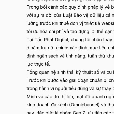
Trong bối cảnh các quy định pháp lý về b
với sự ra đời của Luật Bảo vệ dữ liệu c
lưỡng trước khi thuê đơn vị thiết kế web
tối ưu hóa chi phí và tạo dựng lợi thế cạ
Tại Tấn Phát Digital, chúng tôi nhận thấ
ở năm trụ cột chính: xác định mục tiêu ch
định ngân sách và tính năng, tuân thủ khu
lực thực tế.
Tổng quan hệ sinh thái kỹ thuật số và x
Trước khi bước vào giai đoạn chuẩn bị ch
trong hành vi người tiêu dùng và sự thay
Minh và các đô thị lớn, mật độ doanh ng
kinh doanh đa kênh (Omnichannel) và thư
nay, đặc biệt là nhóm Gen Z, ưu tiên các t