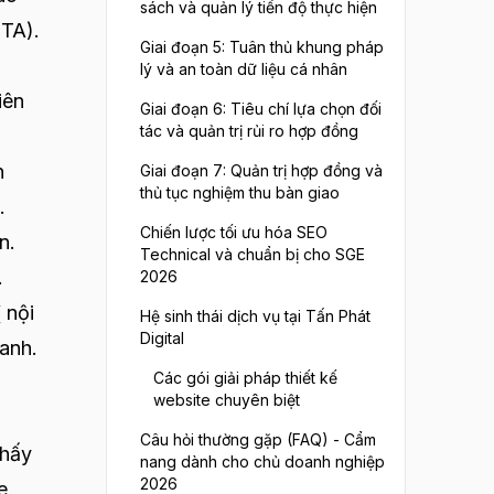
sách và quản lý tiến độ thực hiện
CTA).
Giai đoạn 5: Tuân thủ khung pháp
lý và an toàn dữ liệu cá nhân
iên
Giai đoạn 6: Tiêu chí lựa chọn đối
tác và quản trị rủi ro hợp đồng
n
Giai đoạn 7: Quản trị hợp đồng và
thủ tục nghiệm thu bàn giao
.
Chiến lược tối ưu hóa SEO
n.
Technical và chuẩn bị cho SGE
.
2026
 nội
Hệ sinh thái dịch vụ tại Tấn Phát
Digital
hanh.
Các gói giải pháp thiết kế
website chuyên biệt
Câu hỏi thường gặp (FAQ) - Cẩm
thấy
nang dành cho chủ doanh nghiệp
2026
e