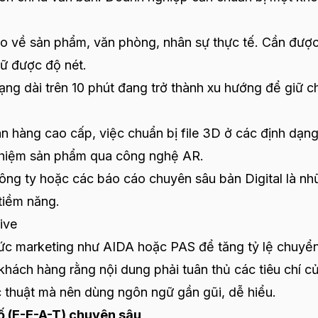
o về sản phẩm, văn phòng, nhân sự thực tế. Cần đượ
iữ được độ nét.
ng dài trên 10 phút đang trở thành xu hướng để giữ c
n hàng cao cấp, việc chuẩn bị file 3D ở các định dạng
nghiệm sản phẩm qua công nghệ AR.
ông ty hoặc các báo cáo chuyên sâu bản Digital là n
tiềm năng.
ive
ức marketing như AIDA hoặc PAS để tăng tỷ lệ chuyển
ý khách hàng rằng nội dung phải tuân thủ các tiêu chí c
ọc thuật mà nên dùng ngôn ngữ gần gũi, dễ hiểu.
số (E-E-A-T) chuyên sâu