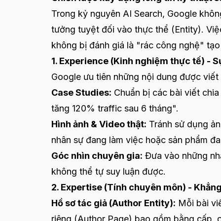
Trong kỷ nguyên AI Search, Google không
tưởng tuyệt đối vào thực thể (Entity). V
không bị đánh giá là "rác công nghệ" tạo b
1. Experience (Kinh nghiệm thực tế) - S
Google ưu tiên những nội dung được viết 
Case Studies:
Chuẩn bị các bài viết chia
tăng 120% traffic sau 6 tháng".
Hình ảnh & Video thật:
Tránh sử dụng ản
nhân sự đang làm việc hoặc sản phẩm đ
Góc nhìn chuyên gia:
Đưa vào những nhậ
không thể tự suy luận được.
2. Expertise (Tính chuyên môn) - Khẳng 
Hồ sơ tác giả (Author Entity):
Mỗi bài viế
riêng (Author Page) bao gồm bằng cấp, ch