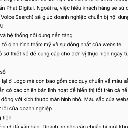
 Tấn Phát Digital. Ngoài ra, việc hiểu khách hàng sẽ sử
(Voice Search) sẽ giúp doanh nghiệp chuẩn bị nội dun
I.
u và hệ thống nội dung nền tảng
u tố định hình thẩm mỹ và sự đồng nhất của website.
 sơ thiết kế để cung cấp cho đơn vị thực hiện ngay t
 số
g lại ở Logo mà còn bao gồm các quy chuẩn về màu s
 có các phiên bản linh hoạt để hiển thị tốt trên cả nề
di động với kích thước màn hình nhỏ. Màu sắc của webs
t lõi của doanh nghiệp.
 tiện
n chỉ là văn bản. Doanh nghiệp cần chuẩn bị một kh