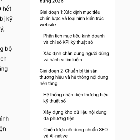
dùng 2026
ờ hết
Giai đoạn 1: Xác định mục tiêu
bị kỹ
chiến lược và loại hình kiến trúc
website
ý,
Phân tích mục tiêu kinh doanh
và chỉ số KPI kỹ thuật số
ng bộ
Xác định chân dung người dùng
ạch
và hành vi tìm kiếm
năng
Giai đoạn 2: Chuẩn bị tài sản
thương hiệu và hệ thống nội dung
nền tảng
Hệ thống nhận diện thương hiệu
g
kỹ thuật số
Xây dựng kho dữ liệu nội dung
hình
đa phương tiện
iện
Chiến lược nội dung chuẩn SEO
và AI-native
i