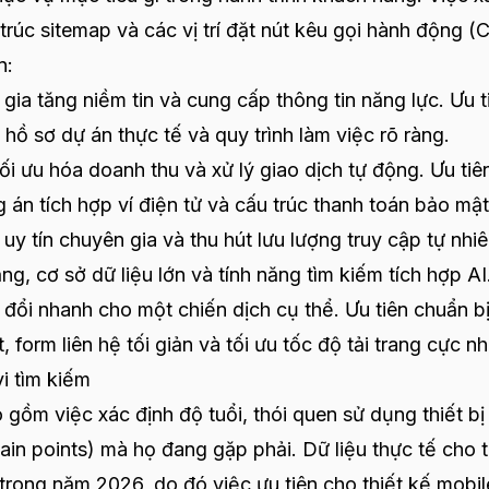
 trúc sitemap và các vị trí đặt nút kêu gọi hành động (
n:
ia tăng niềm tin và cung cấp thông tin năng lực. Ưu t
hồ sơ dự án thực tế và quy trình làm việc rõ ràng.
ối ưu hóa doanh thu và xử lý giao dịch tự động. Ưu tiê
g án tích hợp ví điện tử và cấu trúc thanh toán bảo mật
y tín chuyên gia và thu hút lưu lượng truy cập tự nhiê
g, cơ sở dữ liệu lớn và tính năng tìm kiếm tích hợp AI
ổi nhanh cho một chiến dịch cụ thể. Ưu tiên chuẩn bị
form liên hệ tối giản và tối ưu tốc độ tải trang cực n
i tìm kiếm
gồm việc xác định độ tuổi, thói quen sử dụng thiết bị
ain points) mà họ đang gặp phải. Dữ liệu thực tế cho 
rong năm 2026, do đó việc ưu tiên cho thiết kế mobil