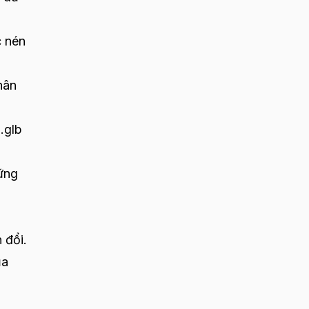
c nén
hân
.glb
hững
 đổi.
ủa