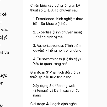
Chiến lược xây dựng lòng tin kỹ
thuật số (E-E-A-T) chuyên sâu
t kế
1. Experience (Kinh nghiệm thực
u
tế) - Sự khác biệt hóa
g vào
2. Expertise (Tính chuyên môn)
cậy)
- Khẳng định vị thế
h
3. Authoritativeness (Tính thẩm
quyền) - Tiếng nói trọng lượng
ất và
4. Trustworthiness (Độ tin cậy) -
Yếu tố quan trọng nhất
Giai đoạn 3: Phân tích đối thủ và
được
thiết lập cấu trúc tính năng
ển
Xây dựng Sơ đồ trang web
(Sitemap) và Danh sách chức
năng
Giai đoạn 4: Hoạch định ngân
ác