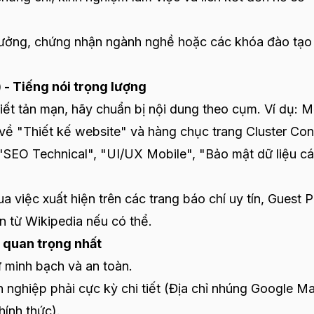
thưởng, chứng nhận ngành nghề hoặc các khóa đào tạo
 - Tiếng nói trọng lượng
iết tản mạn, hãy chuẩn bị nội dung theo cụm. Ví dụ: M
t về "Thiết kế website" và hàng chục trang Cluster Con
 "SEO Technical", "UI/UX Mobile", "Bảo mật dữ liệu cá
 việc xuất hiện trên các trang báo chí uy tín, Guest P
n từ Wikipedia nếu có thể.
ố quan trọng nhất
ự minh bạch và an toàn.
 nghiệp phải cực kỳ chi tiết (Địa chỉ nhúng Google M
hính thức).