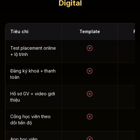
Digital
Tiêu chí
Template
Fr
Test placement online
+ lộ trình
Đăng ký khoá + thanh
toán
Hồ sơ GV + video giới
thiệu
Cổng học viên theo
dõi tiến độ
App học viên