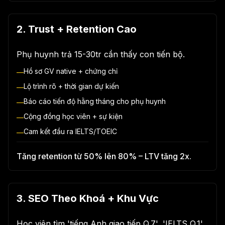
2. Trust + Retention Cao
Phụ huynh trả 15-30tr cần thấy con tiến bộ.
Hồ sơ GV native + chứng chỉ
—
Lộ trình rõ + thời gian dự kiến
—
Báo cáo tiến độ hằng tháng cho phụ huynh
—
Cộng đồng học viên + sự kiện
—
Cam kết đầu ra IELTS/TOEIC
—
Tăng retention từ 50% lên 80% – LTV tăng 2x.
3. SEO Theo Khoá + Khu Vực
Học viên tìm 'tiếng Anh giao tiếp Q.7', 'IELTS Q.1'