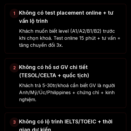
Không có test placement online + tư
1
vấn lộ trình
Khách muốn biết level (A1/A2/B1/B2) trước
khi chọn khoá. Test online 15 phút + tư vấn =
tăng chuyển đổi 3x.
Không có hồ sơ GV chi tiết
2
(TESOL/CELTA + quốc tịch)
Khách trả 5-30tr/khoá cần biết GV là người
Anh/Mỹ/Úc/Philippines + chứng chỉ + kinh
nghiệm.
Không có lộ trình IELTS/TOEIC + thời
3
gian dự kiến