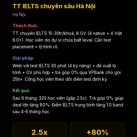
TT IELTS chuyên sâu Hà Nội
Hà Nội
Thách thức:
TT chuyên IELTS 15-30tr/khoá, 8 GV (4 native + 4 Việt
8.0+). Học viên do dự vì chưa biết level. Cần test
placement + lộ trình rõ.
Giải pháp:
Web với test IELTS 30 phút (4 kỹ năng) + đề xuất lộ
trình + GV phù hợp + trả góp 0% qua VPBank cho gói
25tr+. Cổng học viên theo dõi điểm test định kỳ.
Kết quả:
Sau 6 tháng: 320 học viên (gấp 2.5x). Trả góp 0% giúp
deal lớn tăng 80%. Điểm IELTS trung bình tăng 1.0 band
sau 4-6 tháng học.
2.5x
+80%