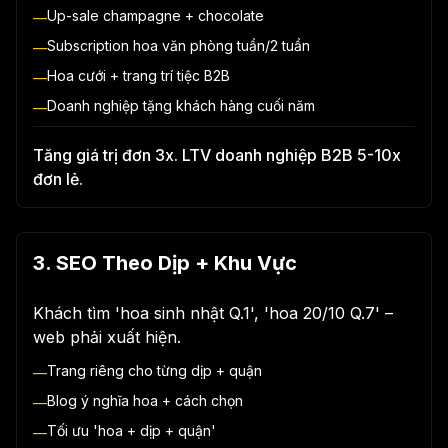
Up-sale champagne + chocolate
—
Subscription hoa văn phòng tuần/2 tuần
—
Hoa cưới + trang trí tiệc B2B
—
Doanh nghiệp tặng khách hàng cuối năm
—
Tăng giá trị đơn 3x. LTV doanh nghiệp B2B 5-10x
đơn lẻ.
3. SEO Theo Dịp + Khu Vực
Khách tìm 'hoa sinh nhật Q.1', 'hoa 20/10 Q.7' –
web phải xuất hiện.
Trang riêng cho từng dịp + quận
—
Blog ý nghĩa hoa + cách chọn
—
Tối ưu 'hoa + dịp + quận'
—