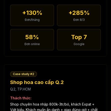
+130%
+285%
Đơn/tháng
Đơn 8/3
58%
Top 7
Đơn online
Google
Case study #
2
Shop hoa cao cấp Q.2
Q.2, TP.HCM
Thách thức:
Shop chuyên hoa nhập 800k-3tr/bó, khách Expat +
Việt kiều. Khách muốn ẩn danh + giao đúng giờ + chất