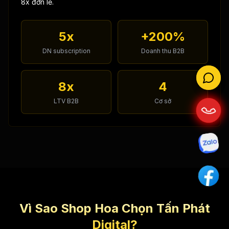
8x đơn lẻ.
5x
+200%
DN subscription
Doanh thu B2B
8x
4
LTV B2B
Cơ sở
Vì Sao Shop Hoa Chọn Tấn Phát
Digital?