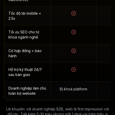
Tốc độ tải mobile <
T
2.5s
Tối ưu SEO cho từ
khoá ngành nghề
Có hợp đồng + bảo
hành
Hỗ trợ kỹ thuật 24/7
sau bàn giao
Doanh nghiệp làm chủ
Bị khoá platform
toàn bộ website
Lời khuyên: với doanh nghiệp B2B, web là first impression với
đối tác. Tiết kiệm 5-10 triệu nhưng mất 1 deal vài trăm triệu vì