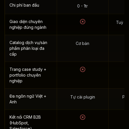
Chi phí ban đầu
0 - 1tr
Giao diện chuyên
Tuỳ ski
nghiệp đúng ngành
Catalog dịch vụ/sản
Cơ bản
phẩm phân loại đa
cấp
Trang case study +
portfolio chuyên
nghiệp
Đa ngôn ngữ Việt +
Tự cài plugin
Phí
Anh
Kết nối CRM B2B
(HubSpot,
Salesforce)