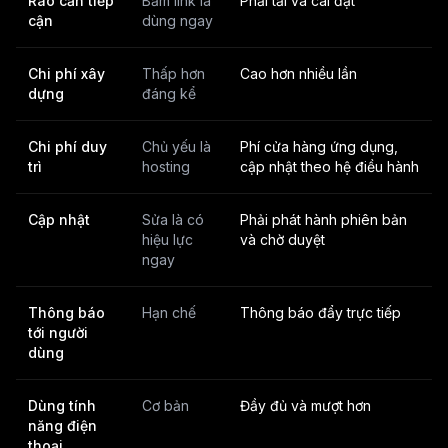
Rào cản tiếp
Bấm link là
Phải tải và cài đặt
cận
dùng ngay
Chi phí xây
Thấp hơn
Cao hơn nhiều lần
dựng
đáng kể
Chi phí duy
Chủ yếu là
Phí cửa hàng ứng dụng,
trì
hosting
cập nhật theo hệ điều hành
Cập nhật
Sửa là có
Phải phát hành phiên bản
hiệu lực
và chờ duyệt
ngay
Thông báo
Hạn chế
Thông báo đẩy trực tiếp
tới người
dùng
Dùng tính
Cơ bản
Đầy đủ và mượt hơn
năng điện
thoại