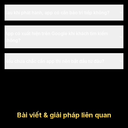
Sau khi phát hành, app có cần bảo trì tiếp không?
App có xuất hiện trên Google khi khách tìm kiếm
không?
Nếu chưa chắc cần app thì nên bắt đầu từ đâu?
Bài viết & giải pháp liên quan