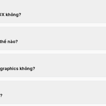
/UX không?
 thế nào?
 graphics không?
n?