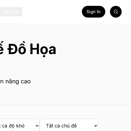
Liên hệ
Sign In
ế Đồ Họa
ến nâng cao