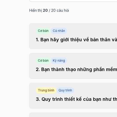
Hiển thị
20
/
20
câu hỏi
Cơ bản
Cá nhân
1
.
Bạn hãy giới thiệu về bản thân và
Cơ bản
Kỹ năng
2
.
Bạn thành thạo những phần mềm 
Trung bình
Quy trình
3
.
Quy trình thiết kế của bạn như t