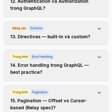
12
.
Authentication và Authorization
trong GraphQL?
Nâng cao
Schema
13
.
Directives — built-in và custom?
Trung bình
Error Handling
14
.
Error handling trong GraphQL —
best practice?
Trung bình
Pagination
15
.
Pagination — Offset vs Cursor-
based (Relay spec)?