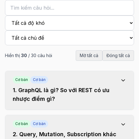
Hiển thị
30
/
30
câu hỏi
Mở tất cả
Đóng tất cả
Cơ bản
Cơ bản
1
.
GraphQL là gì? So với REST có ưu
nhược điểm gì?
Cơ bản
Cơ bản
2
.
Query, Mutation, Subscription khác