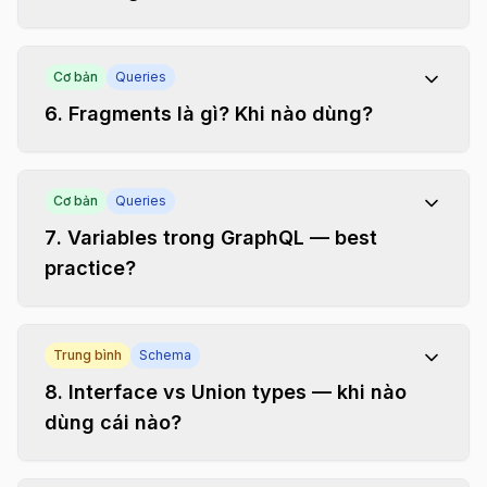
Cơ bản
Queries
6
.
Fragments là gì? Khi nào dùng?
Cơ bản
Queries
7
.
Variables trong GraphQL — best
practice?
Trung bình
Schema
8
.
Interface vs Union types — khi nào
dùng cái nào?