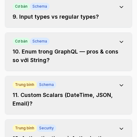
Cơ bản
Schema
9
.
Input types vs regular types?
Cơ bản
Schema
10
.
Enum trong GraphQL — pros & cons
so với String?
Trung bình
Schema
11
.
Custom Scalars (DateTime, JSON,
Email)?
Trung bình
Security