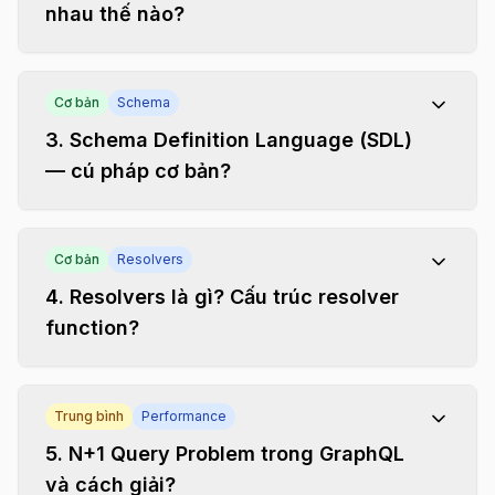
nhau thế nào?
Cơ bản
Schema
3
.
Schema Definition Language (SDL)
— cú pháp cơ bản?
Cơ bản
Resolvers
4
.
Resolvers là gì? Cấu trúc resolver
function?
Trung bình
Performance
5
.
N+1 Query Problem trong GraphQL
và cách giải?