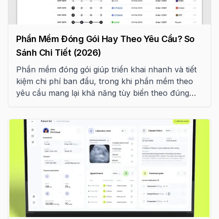
Phần Mềm Đóng Gói Hay Theo Yêu Cầu? So
Sánh Chi Tiết (2026)
Phần mềm đóng gói giúp triển khai nhanh và tiết
kiệm chi phí ban đầu, trong khi phần mềm theo
yêu cầu mang lại khả năng tùy biến theo đúng
quy trình doanh nghiệp. Bài viết phân tích khi nào
nên mua phần mềm có sẵn, khi nào nên phát
triển riêng và cách tránh những chi phí phát sinh
khi cố gắng "lách" một hệ thống không phù hợp.