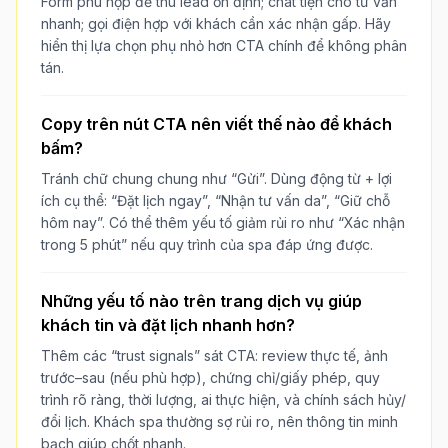
Form phù hợp để thu lead ổn định; chat tiện cho tư vấn
nhanh; gọi điện hợp với khách cần xác nhận gấp. Hãy
hiển thị lựa chọn phụ nhỏ hơn CTA chính để không phân
tán.
Copy trên nút CTA nên viết thế nào để khách
bấm?
Tránh chữ chung chung như “Gửi”. Dùng động từ + lợi
ích cụ thể: “Đặt lịch ngay”, “Nhận tư vấn da”, “Giữ chỗ
hôm nay”. Có thể thêm yếu tố giảm rủi ro như “Xác nhận
trong 5 phút” nếu quy trình của spa đáp ứng được.
Những yếu tố nào trên trang dịch vụ giúp
khách tin và đặt lịch nhanh hơn?
Thêm các “trust signals” sát CTA: review thực tế, ảnh
trước–sau (nếu phù hợp), chứng chỉ/giấy phép, quy
trình rõ ràng, thời lượng, ai thực hiện, và chính sách hủy/
đổi lịch. Khách spa thường sợ rủi ro, nên thông tin minh
bạch giúp chốt nhanh.