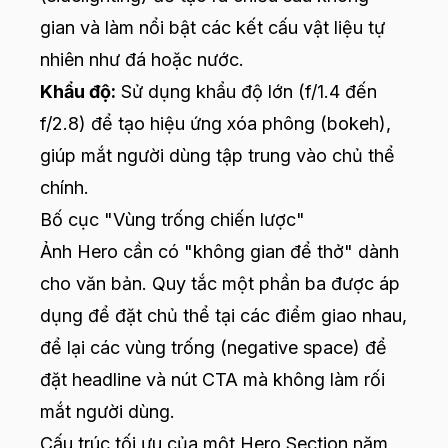
gian và làm nổi bật các kết cấu vật liệu tự
nhiên như đá hoặc nước.
Khẩu độ:
Sử dụng khẩu độ lớn (f/1.4 đến
f/2.8) để tạo hiệu ứng xóa phông (bokeh),
giúp mắt người dùng tập trung vào chủ thể
chính.
Bố cục "Vùng trống chiến lược"
Ảnh Hero cần có "không gian để thở" dành
cho văn bản. Quy tắc một phần ba được áp
dụng để đặt chủ thể tại các điểm giao nhau,
để lại các vùng trống (negative space) để
đặt headline và nút CTA mà không làm rối
mắt người dùng.
Cấu trúc tối ưu của một Hero Section năm