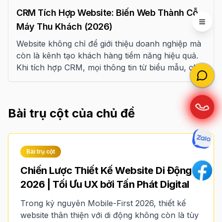
CRM Tích Hợp Website: Biến Web Thành Cỗ
Máy Thu Khách (2026)
Open 
Website không chỉ để giới thiệu doanh nghiệp mà
còn là kênh tạo khách hàng tiềm năng hiệu quả.
Khi tích hợp CRM, mọi thông tin từ biểu mẫu, chat
trực tuyến, landing page và các chiến dịch
marketing sẽ được đồng bộ vào một hệ thống,
giúp doanh nghiệp theo dõi, chăm sóc và tăng tỷ
Bài trụ cột của chủ đề
lệ chuyển đổi.
Bài trụ cột
Chiến Lược Thiết Kế Website Di Động
2026 | Tối Ưu UX bởi Tấn Phát Digital
Trong kỷ nguyên Mobile-First 2026, thiết kế
website thân thiện với di động không còn là tùy