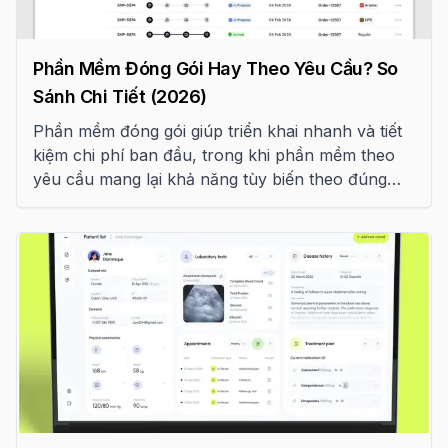
Phần Mềm Đóng Gói Hay Theo Yêu Cầu? So
Sánh Chi Tiết (2026)
Phần mềm đóng gói giúp triển khai nhanh và tiết
kiệm chi phí ban đầu, trong khi phần mềm theo
yêu cầu mang lại khả năng tùy biến theo đúng
quy trình doanh nghiệp. Bài viết phân tích khi nào
nên mua phần mềm có sẵn, khi nào nên phát
triển riêng và cách tránh những chi phí phát sinh
khi cố gắng "lách" một hệ thống không phù hợp.