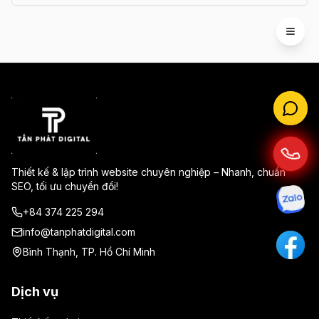
chuyên sâu CRM dành cho spa, salon, bất động
sản và phòng khám, từ quy trình làm việc, tính
năng bắt buộc, KPI quản trị đến các yêu cầu về
Open 
phân quyền và bảo mật dữ liệu.
Thiết kế & lập trình website chuyên nghiệp – Nhanh, chuẩn
SEO, tối ưu chuyển đổi!
+84 374 225 294
info@tanphatdigital.com
Bình Thạnh, TP. Hồ Chí Minh
Dịch vụ