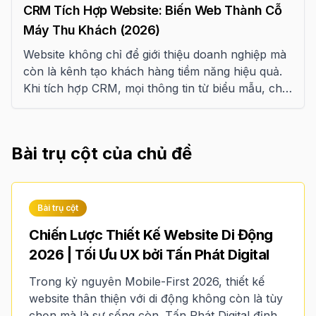
CRM Tích Hợp Website: Biến Web Thành Cỗ
Máy Thu Khách (2026)
Website không chỉ để giới thiệu doanh nghiệp mà
còn là kênh tạo khách hàng tiềm năng hiệu quả.
Khi tích hợp CRM, mọi thông tin từ biểu mẫu, chat
trực tuyến, landing page và các chiến dịch
marketing sẽ được đồng bộ vào một hệ thống,
giúp doanh nghiệp theo dõi, chăm sóc và tăng tỷ
Bài trụ cột của chủ đề
lệ chuyển đổi.
Bài trụ cột
Chiến Lược Thiết Kế Website Di Động
2026 | Tối Ưu UX bởi Tấn Phát Digital
Trong kỷ nguyên Mobile-First 2026, thiết kế
website thân thiện với di động không còn là tùy
chọn mà là sự sống còn. Tấn Phát Digital định