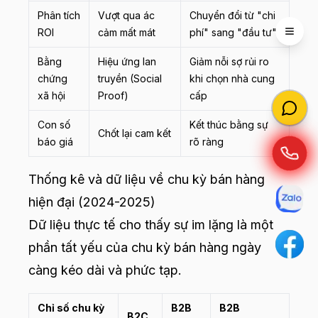
Phân tích
Vượt qua ác
Chuyển đổi từ "chi
ROI
cảm mất mát
phí" sang "đầu tư"
Open 
Bằng
Hiệu ứng lan
Giảm nỗi sợ rủi ro
chứng
truyền (Social
khi chọn nhà cung
xã hội
Proof)
cấp
Con số
Kết thúc bằng sự
Chốt lại cam kết
báo giá
rõ ràng
Thống kê và dữ liệu về chu kỳ bán hàng
hiện đại (2024-2025)
Dữ liệu thực tế cho thấy sự im lặng là một
phần tất yếu của chu kỳ bán hàng ngày
càng kéo dài và phức tạp.
Chỉ số chu kỳ
B2B
B2B
B2C