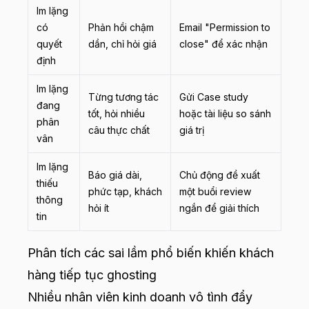
Im lặng
có
Phản hồi chậm
Email "Permission to
quyết
dần, chỉ hỏi giá
close" để xác nhận
định
Im lặng
Từng tương tác
Gửi Case study
đang
tốt, hỏi nhiều
hoặc tài liệu so sánh
phân
câu thực chất
giá trị
vân
Im lặng
Báo giá dài,
Chủ động đề xuất
thiếu
phức tạp, khách
một buổi review
thông
hỏi ít
ngắn để giải thích
tin
Phân tích các sai lầm phổ biến khiến khách
hàng tiếp tục ghosting
Nhiều nhân viên kinh doanh vô tình đẩy