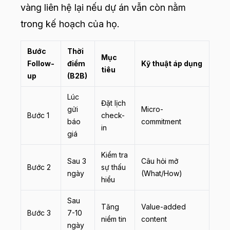
vàng liên hệ lại nếu dự án vẫn còn nằm
trong kế hoạch của họ.
Bước
Thời
Mục
Follow-
điểm
Kỹ thuật áp dụng
tiêu
up
(B2B)
Lúc
Đặt lịch
gửi
Micro-
Bước 1
check-
báo
commitment
in
giá
Kiểm tra
Sau 3
Câu hỏi mở
Bước 2
sự thấu
ngày
(What/How)
hiểu
Sau
Tăng
Value-added
Bước 3
7-10
niềm tin
content
ngày