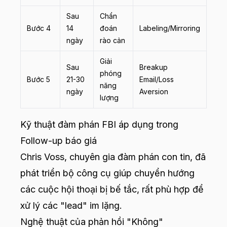
Sau
Chẩn
Bước 4
14
đoán
Labeling/Mirroring
ngày
rào cản
Giải
Sau
Breakup
phóng
Bước 5
21-30
Email/Loss
năng
ngày
Aversion
lượng
Kỹ thuật đàm phán FBI áp dụng trong
Follow-up báo giá
Chris Voss, chuyên gia đàm phán con tin, đã
phát triển bộ công cụ giúp chuyển hướng
các cuộc hội thoại bị bế tắc, rất phù hợp để
xử lý các "lead" im lặng.
Nghệ thuật của phản hồi "Không"