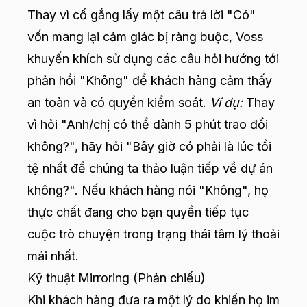
Thay vì cố gắng lấy một câu trả lời "Có"
vốn mang lại cảm giác bị ràng buộc, Voss
khuyến khích sử dụng các câu hỏi hướng tới
phản hồi "Không" để khách hàng cảm thấy
an toàn và có quyền kiểm soát.
Ví dụ:
Thay
vì hỏi "Anh/chị có thể dành 5 phút trao đổi
không?", hãy hỏi "Bây giờ có phải là lúc tồi
tệ nhất để chúng ta thảo luận tiếp về dự án
không?". Nếu khách hàng nói "Không", họ
thực chất đang cho bạn quyền tiếp tục
cuộc trò chuyện trong trạng thái tâm lý thoải
mái nhất.
Kỹ thuật Mirroring (Phản chiếu)
Khi khách hàng đưa ra một lý do khiến họ im