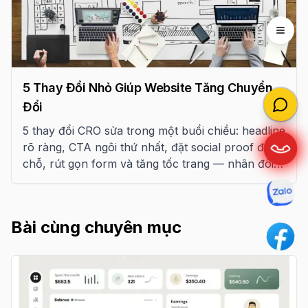
Open 
5 Thay Đổi Nhỏ Giúp Website Tăng Chuyển
Đổi
5 thay đổi CRO sửa trong một buổi chiều: headline
rõ ràng, CTA ngôi thứ nhất, đặt social proof đúng
chỗ, rút gọn form và tăng tốc trang — nhân đôi
chuyển đổi, không cần dev.
Bài cùng chuyên mục