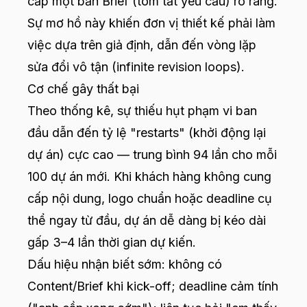
cấp một bản Brief (tóm tắt yêu cầu) rõ ràng.
Sự mơ hồ này khiến đơn vị thiết kế phải làm
việc dựa trên giả định, dẫn đến vòng lặp
sửa đổi vô tận (infinite revision loops).
Cơ chế gây thất bại
Theo thống kê, sự thiếu hụt phạm vi ban
đầu dẫn đến tỷ lệ "restarts" (khởi động lại
dự án) cực cao — trung bình 94 lần cho mỗi
100 dự án mới. Khi khách hàng không cung
cấp nội dung, logo chuẩn hoặc deadline cụ
thể ngay từ đầu, dự án dễ dàng bị kéo dài
gấp 3–4 lần thời gian dự kiến.
Dấu hiệu nhận biết sớm: không có
Content/Brief khi kick-off; deadline cảm tính