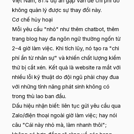
Việt Nam, 81% dự án gặp vấn đề chi phí do
không quản lý được sự thay đổi này.
Cơ chế hủy hoại
Mỗi yêu cầu "nhỏ" như thêm chatbot, thêm
trang blog hay đa ngôn ngữ thường ngốn từ
2–4 giờ làm việc. Khi tích lũy, nó tạo ra "chi
phí ẩn từ nhân sự" và khiến chất lượng kiểm
thử bị cắt xén. Kết quả là website ra mắt với
nhiều lỗi kỹ thuật do đội ngũ phải chạy đua
với những tính năng phát sinh không có
trong thù lao ban đầu.
Dấu hiệu nhận biết: liên tục gửi yêu cầu qua
Zalo/điện thoại ngoài giờ làm việc; hay nói
câu "Cái này nhỏ mà, làm nhanh thôi";