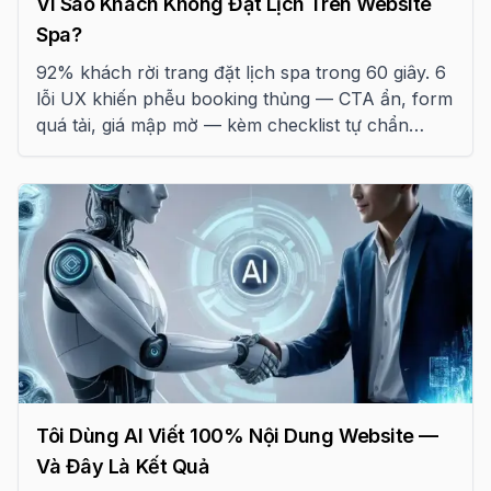
Vì Sao Khách Không Đặt Lịch Trên Website
Spa?
92% khách rời trang đặt lịch spa trong 60 giây. 6
lỗi UX khiến phễu booking thủng — CTA ẩn, form
quá tải, giá mập mờ — kèm checklist tự chẩn
đoán 18 điểm.
Tôi Dùng AI Viết 100% Nội Dung Website —
Và Đây Là Kết Quả