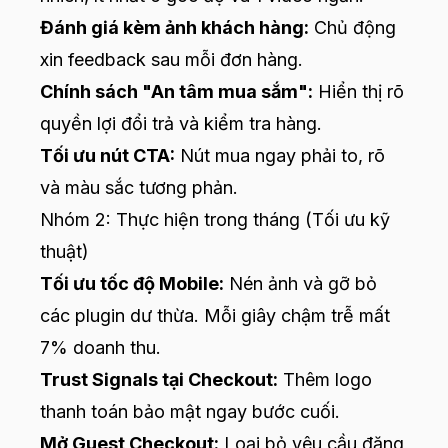
Đánh giá kèm ảnh khách hàng:
Chủ động
xin feedback sau mỗi đơn hàng.
Chính sách "An tâm mua sắm":
Hiển thị rõ
quyền lợi đổi trả và kiểm tra hàng.
Tối ưu nút CTA:
Nút mua ngay phải to, rõ
và màu sắc tương phản.
Nhóm 2: Thực hiện trong tháng (Tối ưu kỹ
thuật)
Tối ưu tốc độ Mobile:
Nén ảnh và gỡ bỏ
các plugin dư thừa. Mỗi giây chậm trễ mất
7% doanh thu.
Trust Signals tại Checkout:
Thêm logo
thanh toán bảo mật ngay bước cuối.
Mở Guest Checkout:
Loại bỏ yêu cầu đăng