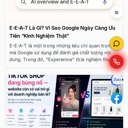
Open 
E-E-A-T Là Gì? Vì Sao Google Ngày Càng Ưu
Tiên “Kinh Nghiệm Thật”
E-E-A-T là một trong những tiêu chí quan trọng
mà Google sử dụng để đánh giá chất lượng nội
dung. Trong đó, “Experience” (trải nghiệm thực
tế) ngày càng được ưu tiên, đặc biệt trong các
lĩnh vực cần độ tin cậy cao.