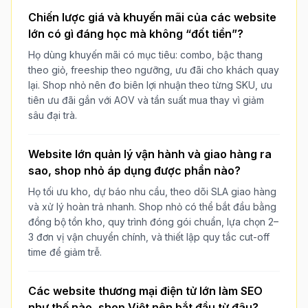
Chiến lược giá và khuyến mãi của các website
lớn có gì đáng học mà không “đốt tiền”?
Họ dùng khuyến mãi có mục tiêu: combo, bậc thang
theo giỏ, freeship theo ngưỡng, ưu đãi cho khách quay
lại. Shop nhỏ nên đo biên lợi nhuận theo từng SKU, ưu
tiên ưu đãi gắn với AOV và tần suất mua thay vì giảm
sâu đại trà.
Website lớn quản lý vận hành và giao hàng ra
sao, shop nhỏ áp dụng được phần nào?
Họ tối ưu kho, dự báo nhu cầu, theo dõi SLA giao hàng
và xử lý hoàn trả nhanh. Shop nhỏ có thể bắt đầu bằng
đồng bộ tồn kho, quy trình đóng gói chuẩn, lựa chọn 2–
3 đơn vị vận chuyển chính, và thiết lập quy tắc cut-off
time để giảm trễ.
Các website thương mại điện tử lớn làm SEO
như thế nào, shop Việt nên bắt đầu từ đâu?